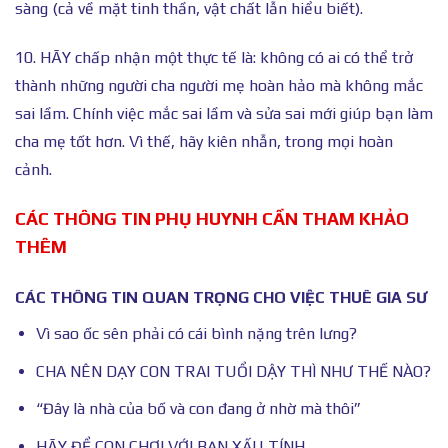
sàng (cả về mặt tinh thần, vật chất lẫn hiểu biết).
10. HÃY chấp nhận một thực tế là: không có ai có thể trở
thành những người cha người mẹ hoàn hảo mà không mắc
sai lầm. Chính việc mắc sai lầm và sửa sai mới giúp bạn làm
cha mẹ tốt hơn. Vì thế, hãy kiên nhẫn, trong mọi hoàn
cảnh.
CÁC THÔNG TIN PHỤ HUYNH CẦN THAM KHẢO
THÊM
CÁC THÔNG TIN QUAN TRỌNG CHO VIỆC THUÊ GIA SƯ
Vì sao ốc sên phải có cái bình nặng trên lưng?
CHA NÊN DẠY CON TRAI TUỔI DẬY THÌ NHƯ THẾ NÀO?
“Đây là nhà của bố và con đang ở nhờ mà thôi”
HÃY ĐỂ CON CHƠI VỚI BẠN XẤU TÍNH