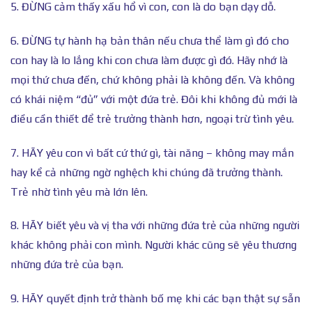
5. ĐỪNG cảm thấy xấu hổ vì con, con là do bạn dạy dỗ.
6. ĐỪNG tự hành hạ bản thân nếu chưa thể làm gì đó cho
con hay là lo lắng khi con chưa làm được gì đó. Hãy nhớ là
mọi thứ chưa đến, chứ không phải là không đến. Và không
có khái niệm “đủ” với một đứa trẻ. Đôi khi không đủ mới là
điều cần thiết để trẻ trưởng thành hơn, ngoại trừ tình yêu.
7. HÃY yêu con vì bất cứ thứ gì, tài năng – không may mắn
hay kể cả những ngờ nghệch khi chúng đã trưởng thành.
Trẻ nhờ tình yêu mà lớn lên.
8. HÃY biết yêu và vị tha với những đứa trẻ của những người
khác không phải con mình. Người khác cũng sẽ yêu thương
những đứa trẻ của bạn.
9. HÃY quyết định trở thành bố mẹ khi các bạn thật sự sẵn