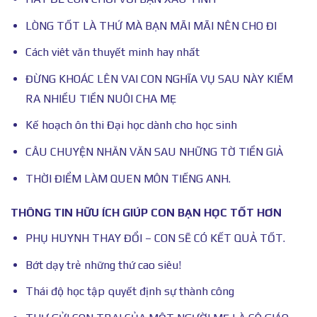
LÒNG TỐT LÀ THỨ MÀ BẠN MÃI MÃI NÊN CHO ĐI
Cách viêt văn thuyết minh hay nhất
ĐỪNG KHOÁC LÊN VAI CON NGHĨA VỤ SAU NÀY KIẾM
RA NHIỀU TIỀN NUÔI CHA MẸ
Kế hoạch ôn thi Đại học dành cho học sinh
CÂU CHUYỆN NHĂN VĂN SAU NHỮNG TỜ TIỀN GIẢ
THỜI ĐIỂM LÀM QUEN MÔN TIẾNG ANH.
THÔNG TIN HỮU ÍCH GIÚP CON BẠN HỌC TỐT HƠN
PHỤ HUYNH THAY ĐỔI – CON SẼ CÓ KẾT QUẢ TỐT.
Bớt dạy trẻ những thứ cao siêu!
Thái độ học tập quyết định sự thành công