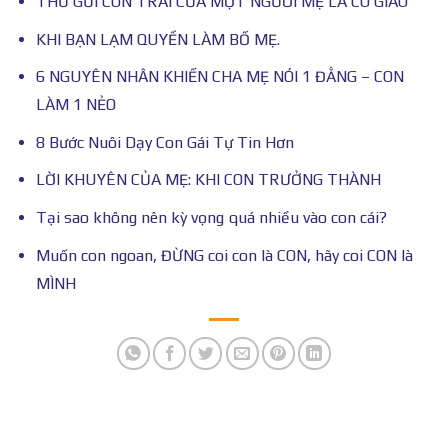
THƯ GỬI CON TRAI CỦA MỘT NGƯỜI MẸ LÀ CÔ GIÁO
KHI BẠN LẠM QUYỀN LÀM BỐ MẸ.
6 NGUYÊN NHÂN KHIẾN CHA MẸ NÓI 1 ĐẰNG – CON
LÀM 1 NẺO
8 Bước Nuôi Dạy Con Gái Tự Tin Hơn
LỜI KHUYÊN CỦA MẸ: KHI CON TRƯỞNG THÀNH
Tại sao không nên kỳ vọng quá nhiều vào con cái?
Muốn con ngoan, ĐỪNG coi con là CON, hãy coi CON là
MÌNH