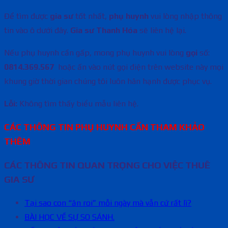
Để tìm được
gia sư
tốt nhất,
phụ huynh
vui lòng nhập thông
tin vào ô dưới đây.
Gia sư Thanh Hóa
sẽ liên hệ lại.
Nếu phụ huynh cần gấp, mong phụ huynh vui lòng
gọi
số:
0814.369.567
hoặc ấn vào nút gọi điện trên website này mọi
khung giờ thời gian chúng tôi luôn hân hạnh được phục vụ.
Lỗi:
Không tìm thấy biểu mẫu liên hệ.
CÁC THÔNG TIN PHỤ HUYNH CẦN THAM KHẢO
THÊM
CÁC THÔNG TIN QUAN TRỌNG CHO VIỆC THUÊ
GIA SƯ
Tại sao con “ăn roi” mỗi ngày mà vẫn cứ rất lì?
BÀI HỌC VỀ SỰ SO SÁNH.