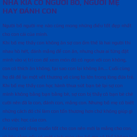
NHÀ KIA CÓ NGƯỜI BỐ, NGƯỜI MẸ
HAY ĐÁNH CON
Người bố người mẹ nào cũng mong những điều tốt đẹp nhất
cho con cái của mình.
Khi bố mẹ thấy con không ăn sợ con ốm thế là hai người thi
nhau hò hét, đánh mắng để con ăn, nhưng chưa ai từng đặt
mình vào vị trí con để xem món đó có ngon với con không,
con có thích ăn không, tại sao con lại không ăn…. Cuối cùng
họ đã để lại một vết thương vô cùng to lớn trong lòng đứa trẻ.
Khi bố mẹ thấy con học hành thua sút bạn bè lại sợ con
mình không bằng bạn bằng bè, sợ con bị thầy cô bạn bè chê
cười nên đã la con, đánh con, mắng con. Nhưng bố mẹ có biết
những cách đó chỉ làm con tổn thương hơn chứ không giúp gì
cho việc học của con.
Ai cũng nói rằng muốn tốt cho con nên mới la mắng cho con,
và liệu rằng nếu có một cách giúp cho bố mẹ có thể không la