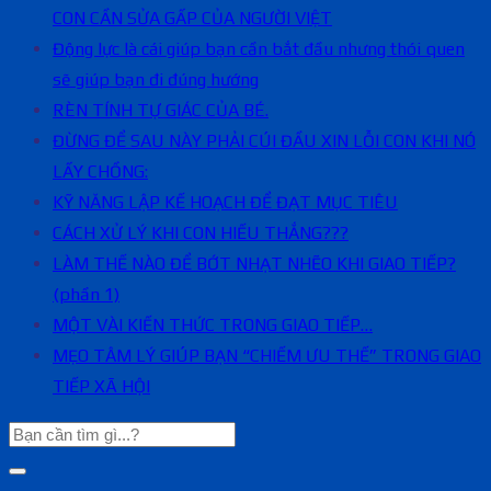
CON CẦN SỬA GẤP CỦA NGƯỜI VIỆT
Động lực là cái giúp bạn cần bắt đầu nhưng thói quen
sẽ giúp bạn đi đúng hướng
RÈN TÍNH TỰ GIÁC CỦA BÉ.
ĐỪNG ĐỂ SAU NÀY PHẢI CÚI ĐẦU XIN LỖI CON KHI NÓ
LẤY CHỒNG:
KỸ NĂNG LẬP KẾ HOẠCH ĐỂ ĐẠT MỤC TIÊU
CÁCH XỬ LÝ KHI CON HIẾU THẮNG???
LÀM THẾ NÀO ĐỂ BỚT NHẠT NHẼO KHI GIAO TIẾP?
(phần 1)
MỘT VÀI KIẾN THỨC TRONG GIAO TIẾP…
MẸO TÂM LÝ GIÚP BẠN “CHIẾM ƯU THẾ” TRONG GIAO
TIẾP XÃ HỘI