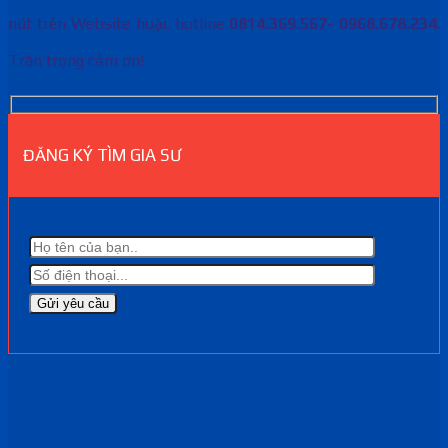
nút trên Website hoặc hotline
0814.369.567- 0968.678.234
.
Trân trọng cảm ơn!
ĐĂNG KÝ TÌM GIA SƯ