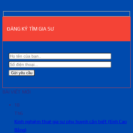
ĐĂNG KÝ TÌM GIA SƯ
BÀI VIẾT MỚI
18
Th6
Kinh nghiệm thuê gia sư phụ huynh cần biết (tỉnh Cao
Bằng)