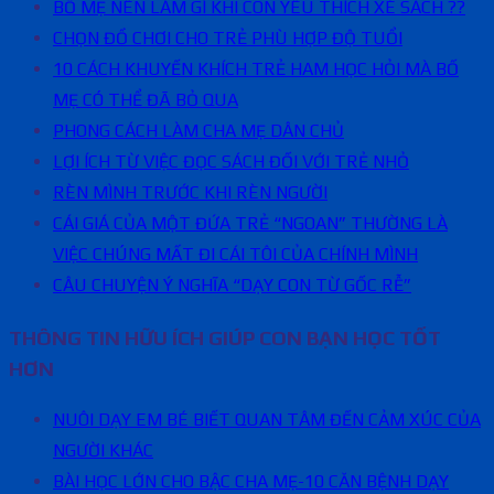
BỐ MẸ NÊN LÀM GÌ KHI CON YÊU THÍCH XÉ SÁCH ??
CHỌN ĐỒ CHƠI CHO TRẺ PHÙ HỢP ĐỘ TUỔI
10 CÁCH KHUYẾN KHÍCH TRẺ HAM HỌC HỎI MÀ BỐ
MẸ CÓ THỂ ĐÃ BỎ QUA
PHONG CÁCH LÀM CHA MẸ DÂN CHỦ
LỢI ÍCH TỪ VIỆC ĐỌC SÁCH ĐỐI VỚI TRẺ NHỎ
RÈN MÌNH TRƯỚC KHI RÈN NGƯỜI
CÁI GIÁ CỦA MỘT ĐỨA TRẺ “NGOAN” THƯỜNG LÀ
VIỆC CHÚNG MẤT ĐI CÁI TÔI CỦA CHÍNH MÌNH
CÂU CHUYỆN Ý NGHĨA “DẠY CON TỪ GỐC RỄ”
THÔNG TIN HỮU ÍCH GIÚP CON BẠN HỌC TỐT
HƠN
NUÔI DẠY EM BÉ BIẾT QUAN TÂM ĐẾN CẢM XÚC CỦA
NGƯỜI KHÁC
BÀI HỌC LỚN CHO BẬC CHA MẸ-10 CĂN BỆNH DẠY