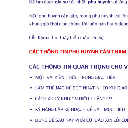
Để tìm được
gia sư
tốt nhất,
phụ huynh
vui lòng
Nếu phụ huynh cần gấp, mong phụ huynh vui lò
khung giờ thời gian chúng tôi luôn hân hạnh được
Lỗi:
Không tìm thấy biểu mẫu liên hệ.
CÁC THÔNG TIN PHỤ HUYNH CẦN THAM
CÁC THÔNG TIN QUAN TRỌNG CHO VI
MỘT VÀI KIẾN THỨC TRONG GIAO TIẾP…
LÀM THẾ NÀO ĐỂ BỚT NHẠT NHẼO KHI GIAO T
CÁCH XỬ LÝ KHI CON HIẾU THẮNG???
KỸ NĂNG LẬP KẾ HOẠCH ĐỂ ĐẠT MỤC TIÊU
ĐỪNG ĐỂ SAU NÀY PHẢI CÚI ĐẦU XIN LỖI CO