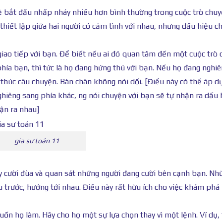
sẽ bắt đầu nhấp nháy nhiều hơn bình thường trong cuộc trò chuy
thiết lập giữa hai người có cảm tình với nhau, nhưng dấu hiệu ch
giao tiếp với bạn. Để biết nếu ai đó quan tâm đến một cuộc trò
hía bạn, thì tức là họ đang hứng thú với bạn. Nếu họ đang nghi
thúc câu chuyện. Bàn chân không nói dối. [Điều này có thể áp d
nghiêng sang phía khác, ng nói chuyện với bạn sẽ tự nhận ra dấu 
ận ra nhau]
gia sư toán 11
ãy cười đùa và quan sát những người đang cười bên cạnh bạn. Nh
trước, hướng tới nhau. Điều này rất hữu ích cho việc khám phá 
n họ làm. Hãy cho họ một sự lựa chọn thay vì một lệnh. Ví dụ, 