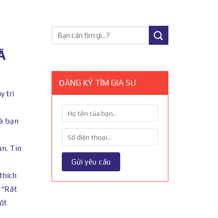
Ã
ĐĂNG KÝ TÌM GIA SƯ
y trì
và bạn
ạn. Tin
thích
 “Rất
ốt