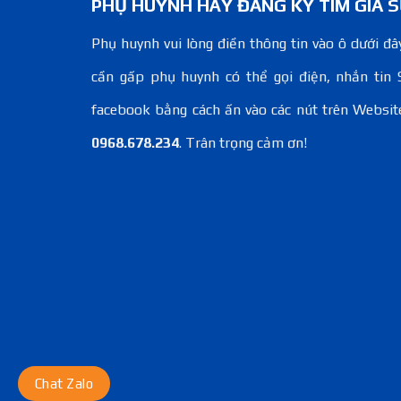
PHỤ HUYNH HÃY ĐĂNG KÝ TÌM GIA S
Phụ huynh vui lòng điền thông tin vào ô dưới đây
cần gấp phụ huynh có thể gọi điện, nhắn tin 
facebook bằng cách ấn vào các nút trên Websit
0968.678.234
. Trân trọng cảm ơn!
Chat Zalo