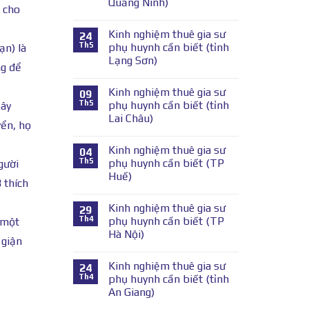
Quảng Ninh)
m cho
Kinh nghiệm thuê gia sư
24
Th5
phụ huynh cần biết (tỉnh
ạn) là
Lạng Sơn)
ng để
Kinh nghiệm thuê gia sư
09
Th5
phụ huynh cần biết (tỉnh
xây
Lai Châu)
yển, họ
Kinh nghiệm thuê gia sư
04
Th5
phụ huynh cần biết (TP
gười
Huế)
 thích
Kinh nghiệm thuê gia sư
29
Th4
phụ huynh cần biết (TP
 một
Hà Nội)
 giận
Kinh nghiệm thuê gia sư
24
Th4
phụ huynh cần biết (tỉnh
An Giang)