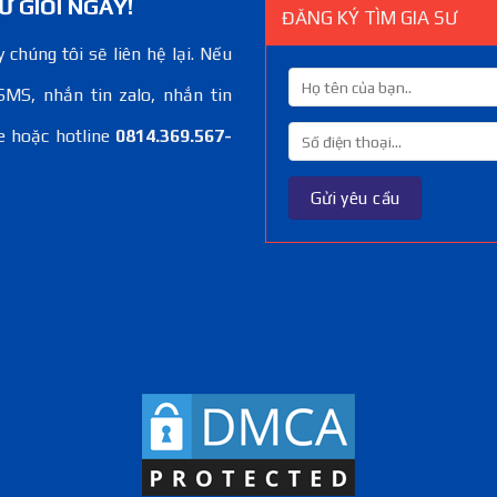
Ư GIỎI NGAY!
ĐĂNG KÝ TÌM GIA SƯ
 chúng tôi sẽ liên hệ lại. Nếu
SMS, nhắn tin zalo, nhắn tin
e hoặc hotline
0814.369.567-