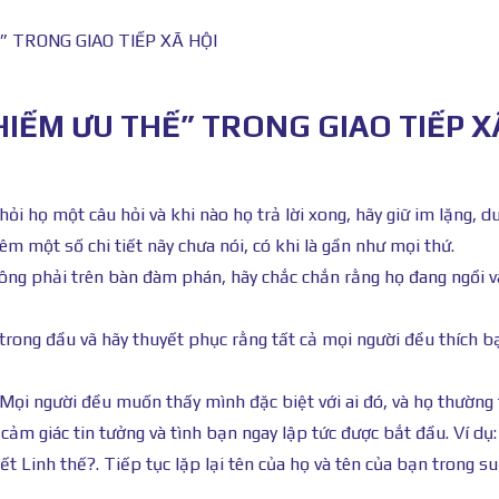
 TRONG GIAO TIẾP XÃ HỘI
HIẾM ƯU THẾ” TRONG GIAO TIẾP X
ỏi họ một câu hỏi và khi nào họ trả lời xong, hãy giữ im lặng, du
m một số chi tiết nãy chưa nói, có khi là gần như mọi thứ.
không phải trên bàn đàm phán, hãy chắc chắn rằng họ đang ngồi 
 trong đầu vã hãy thuyết phục rằng tất cả mọi người đều thích b
Mọi người đều muốn thấy mình đặc biệt với ai đó, và họ thường 
cảm giác tin tưởng và tình bạn ngay lập tức được bắt đầu. Ví dụ:
t Linh thế?. Tiếp tục lặp lại tên của họ và tên của bạn trong su