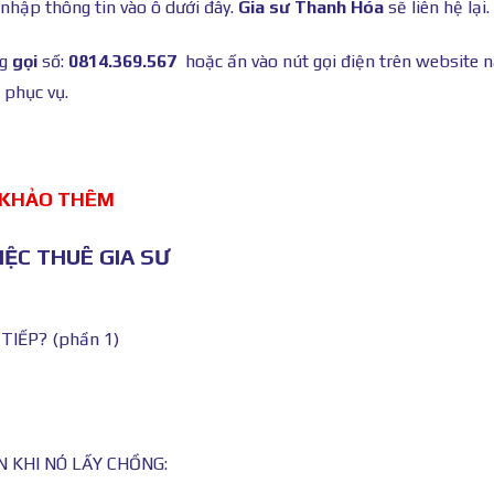
 nhập thông tin vào ô dưới đây.
Gia sư Thanh Hóa
sẽ liên hệ lại.
ng
gọi
số:
0814.369.567
hoặc ấn vào nút gọi điện trên website 
 phục vụ.
 KHẢO THÊM
ỆC THUÊ GIA SƯ
IẾP? (phần 1)
N KHI NÓ LẤY CHỒNG: