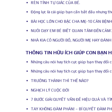
RÈN TÍNH TỰ GIÁC CỦA BÉ.
Động lực là cái giúp bạn cần bắt đầu nhưng t
BÀI HỌC LỚN CHO BẬC CHA MẸ-10 CĂN BỆNH
NUÔI DẠY EM BÉ BIẾT QUAN TÂM ĐẾN CẢM 
NHÀ KIA CÓ NGƯỜI BỐ, NGƯỜI MẸ HAY ĐÁNH
THÔNG TIN HỮU ÍCH GIÚP CON BẠN 
Những câu nói hay tích cực giúp bạn thay đổi 
Những câu nói hay tích cực giúp bạn thay đổi 
TRƯỞNG THÀNH THÌ THẾ NÀO?
NGHỊCH LÝ CUỘC ĐỜI
7 BƯỚC GIẢI QUYẾT VẤN ĐỀ HIỆU QUẢ VÀ TÌ
TAY KHÔNG ĐÀM PHÁN! – BÍ QUYẾT ĐÀM PH