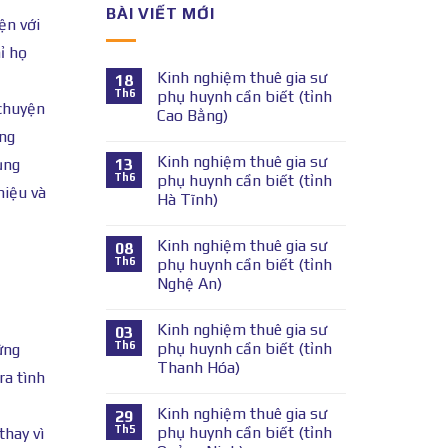
BÀI VIẾT MỚI
ện với
ỉ họ
Kinh nghiệm thuê gia sư
18
Th6
phụ huynh cần biết (tỉnh
 chuyện
Cao Bằng)
êng
Kinh nghiệm thuê gia sư
13
ụng
Th6
phụ huynh cần biết (tỉnh
hiệu và
Hà Tĩnh)
Kinh nghiệm thuê gia sư
08
Th6
phụ huynh cần biết (tỉnh
Nghệ An)
Kinh nghiệm thuê gia sư
03
Th6
phụ huynh cần biết (tỉnh
ững
Thanh Hóa)
ra tình
Kinh nghiệm thuê gia sư
29
Th5
phụ huynh cần biết (tỉnh
thay vì