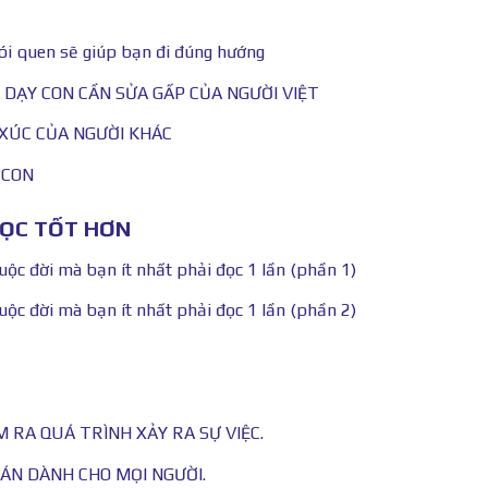
hói quen sẽ giúp bạn đi đúng hướng
 DẠY CON CẦN SỬA GẤP CỦA NGƯỜI VIỆT
XÚC CỦA NGƯỜI KHÁC
 CON
HỌC TỐT HƠN
cuộc đời mà bạn ít nhất phải đọc 1 lần (phần 1)
cuộc đời mà bạn ít nhất phải đọc 1 lần (phần 2)
M RA QUÁ TRÌNH XẢY RA SỰ VIỆC.
ÁN DÀNH CHO MỌI NGƯỜI.