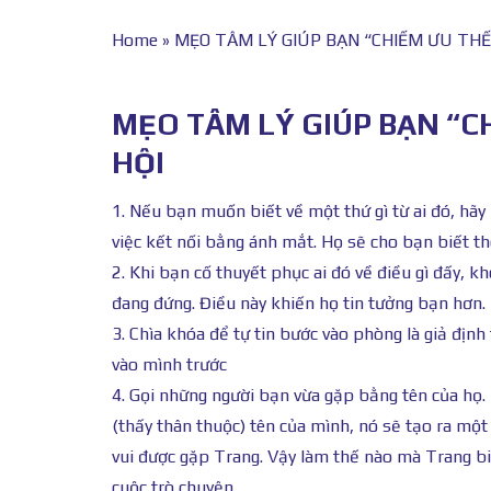
Home
»
MẸO TÂM LÝ GIÚP BẠN “CHIẾM ƯU THẾ”
MẸO TÂM LÝ GIÚP BẠN “C
HỘI
1. Nếu bạn muốn biết về một thứ gì từ ai đó, hãy h
việc kết nối bằng ánh mắt. Họ sẽ cho bạn biết thê
2. Khi bạn cố thuyết phục ai đó về điều gì đấy, 
đang đứng. Điều này khiến họ tin tưởng bạn hơn.
3. Chìa khóa để tự tin bước vào phòng là giả định
vào mình trước
4. Gọi những người bạn vừa gặp bằng tên của họ. 
(thấy thân thuộc) tên của mình, nó sẽ tạo ra một 
vui được gặp Trang. Vậy làm thế nào mà Trang biế
cuộc trò chuyện.