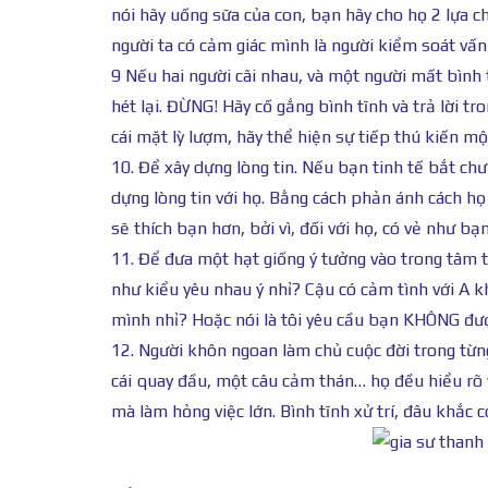
nói hãy uống sữa của con, bạn hãy cho họ 2 lựa c
người ta có cảm giác mình là người kiểm soát vấn 
9 Nếu hai người cãi nhau, và một người mất bình 
hét lại. ĐỪNG! Hãy cố gắng bình tĩnh và trả lời tr
cái mặt lỳ lượm, hãy thể hiện sự tiếp thú kiến một 
10. Để xây dựng lòng tin. Nếu bạn tinh tế bắt ch
dựng lòng tin với họ. Bằng cách phản ánh cách họ
sẽ thích bạn hơn, bởi vì, đối với họ, có vẻ như bạ
11. Để đưa một hạt giống ý tưởng vào trong tâm trí
như kiểu yêu nhau ý nhỉ? Cậu có cảm tình với A k
mình nhỉ? Hoặc nói là tôi yêu cầu bạn KHÔNG được
12. Người khôn ngoan làm chủ cuộc đời trong từ
cái quay đầu, một câu cảm thán… họ đều hiểu rõ 
mà làm hỏng việc lớn. Bình tĩnh xử trí, đâu khắc c