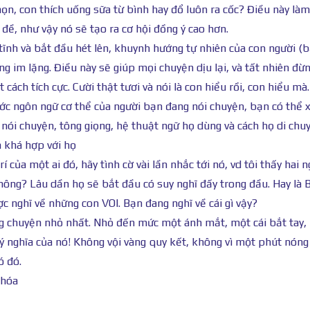
họn, con thích uống sữa từ bình hay đổ luôn ra cốc? Điều này là
đề, như vậy nó sẽ tạo ra cơ hội đồng ý cao hơn.
tĩnh và bắt đầu hét lên, khuynh hướng tự nhiên của con người (b
ong im lặng. Điều này sẽ giúp mọi chuyện dịu lại, và tất nhiên đừ
cách tích cực. Cười thật tươi và nói là con hiểu rồi, con hiểu mà.
ước ngôn ngữ cơ thể của người bạn đang nói chuyện, bạn có thể 
 nói chuyện, tông giọng, hệ thuật ngữ họ dùng và cách họ di chu
n khá hợp với họ
 của một ai đó, hãy tình cờ vài lần nhắc tới nó, vd tôi thấy hai n
hông? Lâu dần họ sẽ bắt đầu có suy nghĩ đấy trong đầu. Hay là B
 nghĩ về những con VOI. Bạn đang nghĩ về cái gì vậy?
ng chuyện nhỏ nhất. Nhỏ đến mức một ánh mắt, một cái bắt tay,
ý nghĩa của nó! Không vội vàng quy kết, không vì một phút nóng
ó đó.