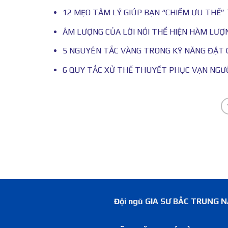
12 MẸO TÂM LÝ GIÚP BẠN “CHIẾM ƯU THẾ” 
ÂM LƯỢNG CỦA LỜI NÓI THỂ HIỆN HÀM LƯỢ
5 NGUYÊN TẮC VÀNG TRONG KỸ NĂNG ĐẶT C
6 QUY TẮC XỬ THẾ THUYẾT PHỤC VẠN NGƯ
Đội ngũ GIA SƯ BẮC TRUNG NAM