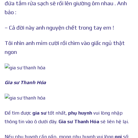
đứa tắm rửa sạch sẽ rồi lên giường ôm nhau . Anh
bảo :
– Cả đời này anh nguyện chết trong tay em !
Tôi nhìn anh mỉm cười rồi chìm vào giấc ngủ thật
ngon
Gia sư Thanh Hóa
Để tìm được
gia sư
tốt nhất,
phụ huynh
vui lòng nhập
thông tin vào ô dưới đây.
Gia sư Thanh Hóa
sẽ liên hệ lại.
Nếu phụ huynh cần gấp, mong phụ huynh vui lòng
gọi
số: