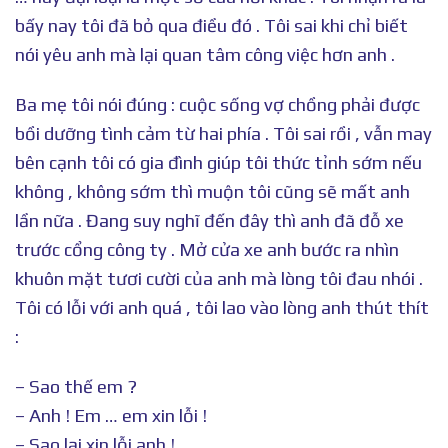
bấy nay tôi đã bỏ qua điều đó . Tôi sai khi chỉ biết
nói yêu anh mà lại quan tâm công việc hơn anh .
Ba mẹ tôi nói đúng : cuộc sống vợ chồng phải được
bồi dưỡng tình cảm từ hai phía . Tôi sai rồi , vẫn may
bên cạnh tôi có gia đình giúp tôi thức tỉnh sớm nếu
không , không sớm thì muộn tôi cũng sẽ mất anh
lần nữa . Đang suy nghĩ đến đây thì anh đã đỗ xe
trước cổng công ty . Mở cửa xe anh bước ra nhìn
khuôn mặt tươi cười của anh mà lòng tôi đau nhói .
Tôi có lỗi với anh quá , tôi lao vào lòng anh thút thít
:
– Sao thế em ?
– Anh ! Em … em xin lỗi !
– Sao lại xin lỗi anh !