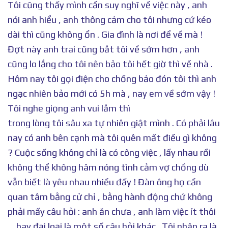
Tôi cũng thấy mình cần suy nghĩ về việc này , anh
nói anh hiểu , anh thông cảm cho tôi nhưng cứ kéo
dài thì cũng không ổn . Gia đình là nơi để về mà !
Đợt này anh trai cũng bắt tôi về sớm hơn , anh
cũng lo lắng cho tôi nên bảo tôi hết giờ thì về nhà .
Hôm nay tôi gọi điện cho chồng bảo đón tôi thì anh
ngạc nhiên bảo mới có 5h mà , nay em về sớm vậy !
Tôi nghe giọng anh vui lắm thì
trong lòng tôi sâu xa tự nhiên giật mình . Có phải lâu
nay có anh bên cạnh mà tôi quên mất điều gì không
? Cuộc sống không chỉ là có công việc , lấy nhau rồi
không thể không hâm nóng tình cảm vợ chồng dù
vẫn biết là yêu nhau nhiều đấy ! Đàn ông họ cần
quan tâm bằng cử chỉ , bằng hành động chứ không
phải mấy câu hỏi : anh ăn chưa , anh làm việc ít thôi
… hay đại loại là một số câu hỏi khác . Tôi nhận ra là