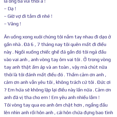
là ông bà vui thôi à !
– Dạ !
– Giờ vợ đi tắm đi nhé !
– Vâng !
Ăn uống xong xuôi chúng tôi nắm tay nhau đi dạo ở
gần nhà . Đã 6 , 7 tháng nay tôi quên mất đi điều
này . Ngồi xuống chiếc ghế đá gần đó tôi ngả đầu
vào vai anh , anh vòng tay ôm vai tôi . Ở trong vòng
tay anh thật ấm áp và an toàn , vậy mà chút nữa
thôi là tôi đánh mất điều đó . Thầm cảm ơn anh ,
cảm ơn anh vẫn yêu tôi , không trách cứ tôi . Đức ơi
? Em hứa sẽ không lặp lại điều này lần nữa . Cảm ơn
anh đã vị tha cho em ! Em yêu anh nhiều lắm !
Tôi vòng tay qua eo anh ôm chặt hơn , ngẩng đầu
lên nhìn anh rồi hôn anh , cái hôn chứa đựng bao tình