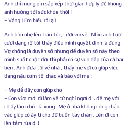
Anh chỉ mong em sắp xếp thời gian hợp lý để không
ảnh hưởng tới sức khỏe thôi !
– Vâng ! Em hiểu rồi ạ !
Anh hôn nhẹ lên trán tôi , cười vui vẻ . Nhìn anh tươi
cười dạng rỡ tôi thấy điều mình quyết định là đúng .
Vợ chồng là duyên số nhưng để duyên số này theo
mình suốt cuộc đời thì phải có sự vun đắp của cả hai
bên . Anh đưa tôi về nhà , thấy mẹ với cô giúp việc
đang nấu cơm tôi chào và bảo với mẹ :
– Mẹ để đấy con giúp cho !
– Con vừa mới đi làm về cứ nghỉ ngơi đi , để mẹ với
cô ấy làm chút là xong . Mẹ ở nhà không cũng chán
vào giúp cô ấy tí cho đỡ buồn tay chân . Lên đi con ,
lên tắm rửa đi !