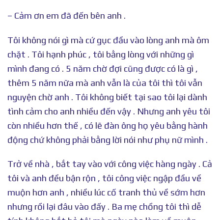
– Cảm ơn em đã đến bên anh .
Tôi không nói gì mà cứ gục đầu vào lòng anh mà ôm
chặt . Tôi hạnh phúc , tôi bằng lòng với những gì
mình đang có . 5 năm chờ đợi cũng được có là gì ,
thêm 5 năm nữa mà anh vẫn là của tôi thì tôi vẫn
nguyện chờ anh . Tôi không biết tại sao tôi lại dành
tình cảm cho anh nhiều đến vậy . Nhưng anh yêu tôi
còn nhiều hơn thế , có lẽ đàn ông họ yêu bằng hành
động chứ không phải bằng lời nói như phụ nữ mình .
Trở về nhà , bắt tay vào với công việc hàng ngày . Cả
tôi và anh đều bận rộn , tôi công việc ngập đầu về
muộn hơn anh , nhiều lúc cố tranh thủ về sớm hơn
nhưng rồi lại đâu vào đấy . Ba mẹ chồng tôi thì dễ