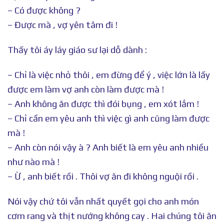
– Có được không ?
– Được mà , vợ yên tâm đi !
Thấy tôi áy láy giáo sư lại dỗ dành :
– Chỉ là việc nhỏ thôi , em đừng để ý , việc lớn là lấy
được em làm vợ anh còn làm được mà !
– Anh không ăn được thì đói bụng , em xót lắm !
– Chỉ cần em yêu anh thì việc gì anh cũng làm được
mà !
– Anh còn nói vậy à ? Anh biết là em yêu anh nhiều
như nào mà !
– Ừ , anh biết rồi . Thôi vợ ăn đi không nguội rồi .
Nói vậy chứ tôi vẫn nhất quyết gọi cho anh món
cơm rang và thịt nướng không cay . Hai chúng tôi ăn