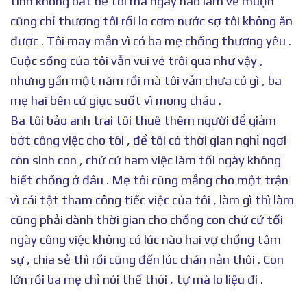
tính không bắt bẻ tôi mà ngày nào làm về muộn
cũng chỉ thương tôi rồi lo cơm nước sợ tôi không ăn
được . Tôi may mắn vì có ba mẹ chồng thương yêu .
Cuộc sống của tôi vẫn vui vẻ trôi qua như vậy ,
nhưng gần một năm rồi mà tôi vẫn chưa có gì , ba
mẹ hai bên cứ giục suốt vì mong cháu .
Ba tôi bảo anh trai tôi thuê thêm người để giảm
bớt công việc cho tôi , để tôi có thời gian nghỉ ngơi
còn sinh con , chứ cứ ham việc làm tối ngày không
biết chồng ở đâu . Mẹ tôi cũng mắng cho một trận
vì cái tật tham công tiếc việc của tôi , làm gì thì làm
cũng phải dành thời gian cho chồng con chứ cứ tối
ngày công việc không có lúc nào hai vợ chồng tâm
sự , chia sẻ thì rồi cũng đến lúc chán nản thôi . Con
lớn rồi ba mẹ chỉ nói thế thôi , tự mà lo liệu đi .