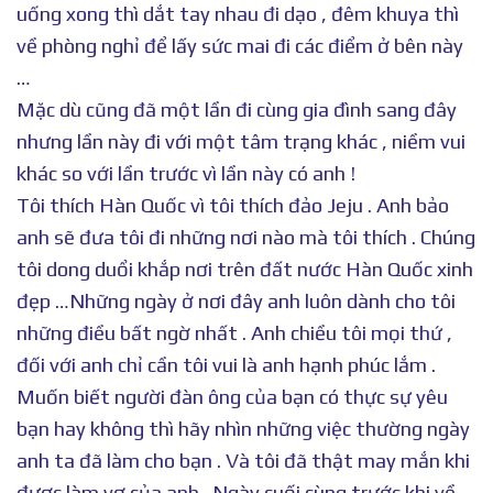
uống xong thì dắt tay nhau đi dạo , đêm khuya thì
về phòng nghỉ để lấy sức mai đi các điểm ở bên này
…
Mặc dù cũng đã một lần đi cùng gia đình sang đây
nhưng lần này đi với một tâm trạng khác , niềm vui
khác so với lần trước vì lần này có anh !
Tôi thích Hàn Quốc vì tôi thích đảo Jeju . Anh bảo
anh sẽ đưa tôi đi những nơi nào mà tôi thích . Chúng
tôi dong duổi khắp nơi trên đất nước Hàn Quốc xinh
đẹp …Những ngày ở nơi đây anh luôn dành cho tôi
những điều bất ngờ nhất . Anh chiều tôi mọi thứ ,
đối với anh chỉ cần tôi vui là anh hạnh phúc lắm .
Muốn biết người đàn ông của bạn có thực sự yêu
bạn hay không thì hãy nhìn những việc thường ngày
anh ta đã làm cho bạn . Và tôi đã thật may mắn khi
được làm vợ của anh . Ngày cuối cùng trước khi về