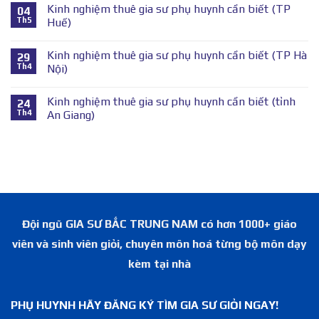
Kinh nghiệm thuê gia sư phụ huynh cần biết (TP
04
Th5
Huế)
Kinh nghiệm thuê gia sư phụ huynh cần biết (TP Hà
29
Th4
Nội)
Kinh nghiệm thuê gia sư phụ huynh cần biết (tỉnh
24
Th4
An Giang)
Đội ngũ GIA SƯ BẮC TRUNG NAM có hơn 1000+ giáo
viên và sinh viên giỏi, chuyên môn hoá từng bộ môn dạy
kèm tại nhà
PHỤ HUYNH HÃY ĐĂNG KÝ TÌM GIA SƯ GIỎI NGAY!