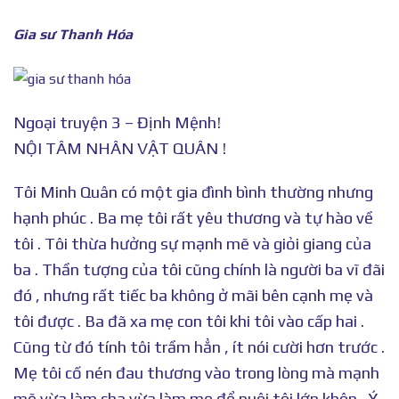
Gia sư Thanh Hóa
Ngoại truyện 3 – Định Mệnh!
NỘI TÂM NHÂN VẬT QUÂN !
Tôi Minh Quân có một gia đình bình thường nhưng
hạnh phúc . Ba mẹ tôi rất yêu thương và tự hào về
tôi . Tôi thừa hưởng sự mạnh mẽ và giỏi giang của
ba . Thần tượng của tôi cũng chính là người ba vĩ đãi
đó , nhưng rất tiếc ba không ở mãi bên cạnh mẹ và
tôi được . Ba đã xa mẹ con tôi khi tôi vào cấp hai .
Cũng từ đó tính tôi trầm hẳn , ít nói cười hơn trước .
Mẹ tôi cố nén đau thương vào trong lòng mà mạnh
mẽ vừa làm cha vừa làm mẹ để nuôi tôi lớn khôn . Ý