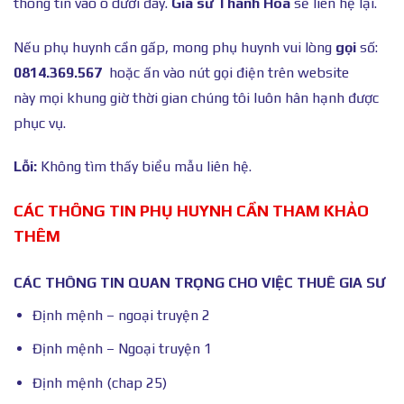
thông tin vào ô dưới đây.
Gia sư Thanh Hóa
sẽ liên hệ lại.
Nếu phụ huynh cần gấp, mong phụ huynh vui lòng
gọi
số:
0814.369.567
hoặc ấn vào nút gọi điện trên website
này mọi khung giờ thời gian chúng tôi luôn hân hạnh được
phục vụ.
Lỗi:
Không tìm thấy biểu mẫu liên hệ.
CÁC THÔNG TIN PHỤ HUYNH CẦN THAM KHẢO
THÊM
CÁC THÔNG TIN QUAN TRỌNG CHO VIỆC THUÊ GIA SƯ
Định mệnh – ngoại truyện 2
Định mệnh – Ngoại truyện 1
Định mệnh (chap 25)