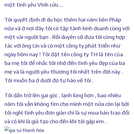
một tình yêu Vĩnh cửu …
Tôi quyết định đi du học thêm hai năm bên Pháp
nữa và ở nơi đây tôi có tập tành kinh doanh cùng với
một vài người bạn . Rồi duyên số đưa tôi cùng hợp
tác với ông Lin và có một công ty phát triển như
ngày hôm nay ! Tôi đặt tên công ty TH là tên của
ba mẹ tôi để nhắc tôi nhớ đến tình yêu đẹp của ba
mẹ và là người yêu thương tôi nhất trên đời này .
Tôi muốn ba ở dưới đó tự hào về tôi .
Tôi dần trở lên gai góc , lạnh lùng hơn , bao nhiêu
năm tôi vẫn không tìm cho mình một nửa còn lại bởi
tôi nghĩ tình yêu đơn giản chỉ là sự mua bán trao đổi
và có khi là giả tạo cho đến khi tôi gặp em .