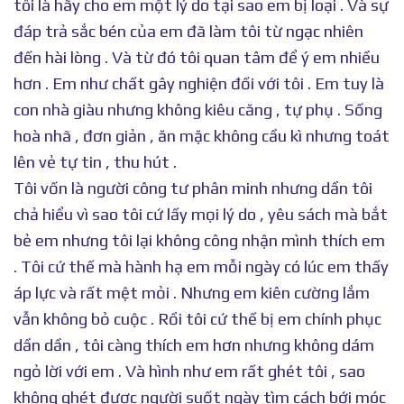
tôi là hãy cho em một lý do tại sao em bị loại . Và sự
đáp trả sắc bén của em đã làm tôi từ ngạc nhiên
đến hài lòng . Và từ đó tôi quan tâm để ý em nhiều
hơn . Em như chất gây nghiện đối với tôi . Em tuy là
con nhà giàu nhưng không kiêu căng , tự phụ . Sống
hoà nhã , đơn giản , ăn mặc không cầu kì nhưng toát
lên vẻ tự tin , thu hút .
Tôi vốn là người công tư phân minh nhưng dần tôi
chả hiểu vì sao tôi cứ lấy mọi lý do , yêu sách mà bắt
bẻ em nhưng tôi lại không công nhận mình thích em
. Tôi cứ thế mà hành hạ em mỗi ngày có lúc em thấy
áp lực và rất mệt mỏi . Nhưng em kiên cường lắm
vẫn không bỏ cuộc . Rồi tôi cứ thế bị em chính phục
dần dần , tôi càng thích em hơn nhưng không dám
ngỏ lời với em . Và hình như em rất ghét tôi , sao
không ghét được người suốt ngày tìm cách bới móc