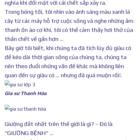
nghĩa khi đối mặt với cái chết sắp xảy ra.
Trong bóng tối, tôi nhìn vào ánh sáng màu xanh lá
cây từ các máy hỗ trợ cuộc sống và nghe những âm
thanh ồn ào cơ khí, tôi có thể cảm thấy hơi thở của
thần chết về gần hơn …
Bây giờ tôi biết, khi chúng ta đã tích lũy đủ giàu có
để kéo dài thời gian sống của chúng ta, chúng ta
nên theo đuổi những vấn đề khác mà không liên
quan đến sự giàu có … nhưng đã quá muộn rồi!.
Gia sư Thanh Hóa
Giường đắt nhất trên thế giới là gì? – Đó là
“GIƯỜNG BỆNH” …