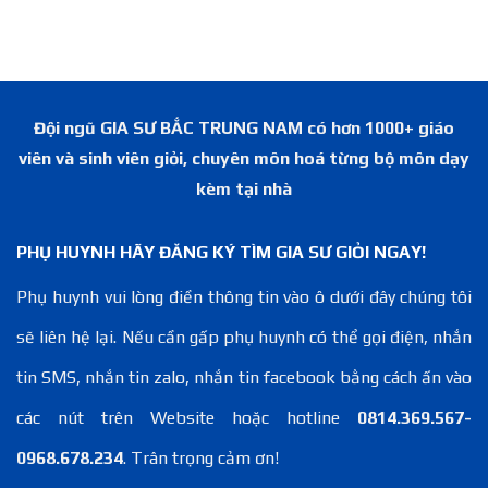
Đội ngũ GIA SƯ BẮC TRUNG NAM có hơn 1000+ giáo
viên và sinh viên giỏi, chuyên môn hoá từng bộ môn dạy
kèm tại nhà
PHỤ HUYNH HÃY ĐĂNG KÝ TÌM GIA SƯ GIỎI NGAY!
Phụ huynh vui lòng điền thông tin vào ô dưới đây chúng tôi
sẽ liên hệ lại. Nếu cần gấp phụ huynh có thể gọi điện, nhắn
tin SMS, nhắn tin zalo, nhắn tin facebook bằng cách ấn vào
các nút trên Website hoặc hotline
0814.369.567-
0968.678.234
. Trân trọng cảm ơn!