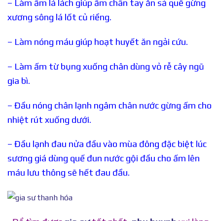
– Làm ấm lá lách giúp ấm chân tay ăn sả quế gừng
xương sông lá lốt củ riềng.
– Làm nóng máu giúp hoạt huyết ăn ngải cứu.
– Làm ấm từ bụng xuống chân dùng vỏ rễ cây ngũ
gia bì.
– Đầu nóng chân lạnh ngâm chân nước gừng ấm cho
nhiệt rút xuống dưới.
– Đầu lạnh đau nửa đầu vào mùa đông đặc biệt lúc
sương giá dùng quế đun nước gội đầu cho ấm lên
máu lưu thông sẽ hết đau đầu.