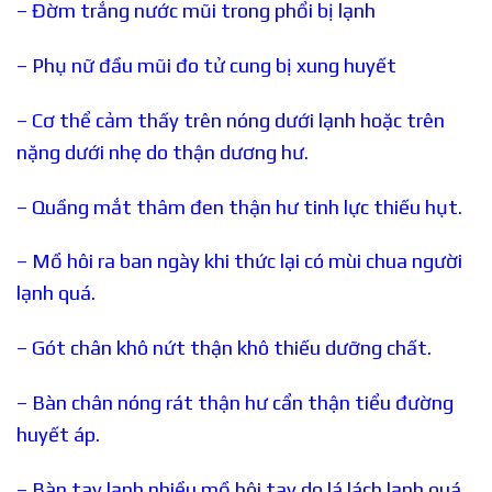
– Đờm trắng nước mũi trong phổi bị lạnh
– Phụ nữ đầu mũi đo tử cung bị xung huyết
– Cơ thể cảm thấy trên nóng dưới lạnh hoặc trên
nặng dưới nhẹ do thận dương hư.
– Quầng mắt thâm đen thận hư tinh lực thiếu hụt.
– Mồ hôi ra ban ngày khi thức lại có mùi chua người
lạnh quá.
– Gót chân khô nứt thận khô thiếu dưỡng chất.
– Bàn chân nóng rát thận hư cẩn thận tiểu đường
huyết áp.
– Bàn tay lạnh nhiều mồ hôi tay do lá lách lạnh quá.