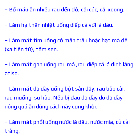
– Bổ máu ăn nhiều rau dền đỏ, cải cúc, cải xoong.
– Làm hạ thân nhiệt uống diếp cá với lá dâu.
– Làm mát tim uống cỏ mần trầu hoặc hạt mã đề
(xa tiền tử), tâm sen.
– Làm mát gan uống rau má ,rau diếp cá lá đinh lăng
atiso.
– Làm mát dạ dày uống bột sắn dây, rau bắp cải,
rau muống, su hào. Nếu bị đau dạ dày do dạ dày
nóng quá ăn dùng cách này cũng khỏi.
– Làm mát phổi uống nước lá dâu, nước mía, củ cải
trắng.