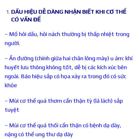
DẤU HIỆU DỄ DÀNG NHẬN BIẾT KHI CƠ THỂ
CÓ VẤN ĐỂ
– Mồ hôi dầu, hôi nách thường bị thấp nhiệt trong
người.
– Ấn đường (chính giữa hai chân lông mày) u ám: khí
huyết lưu thông không tốt, dễ bị các kích xúc bên
ngoài. Báo hiệu sắp có họa xảy ra trong đó có sức
khỏe
– Mùi cơ thể quá thơm cẩn thận tỳ (lá lách) sắp
tuyệt
– Mùi cơ thể quá thối cẩn thận có bệnh dạ dày,
nặng có thể ung thư dạ dày