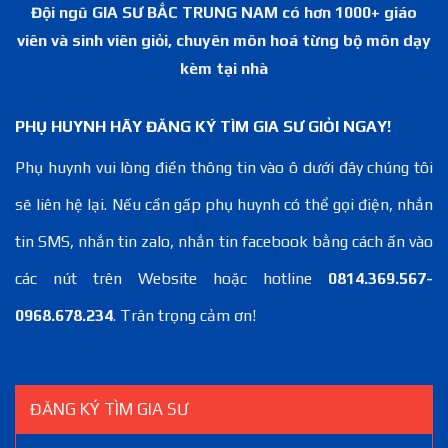
Đội ngũ GIA SƯ BẮC TRUNG NAM có hơn 1000+ giáo
viên và sinh viên giỏi, chuyên môn hoá từng bộ môn dạy
kèm tại nhà
PHỤ HUYNH HÃY ĐĂNG KÝ TÌM GIA SƯ GIỎI NGAY!
Phụ huynh vui lòng điền thông tin vào ô dưới đây chúng tôi
sẽ liên hệ lại. Nếu cần gấp phụ huynh có thể gọi điện, nhắn
tin SMS, nhắn tin zalo, nhắn tin facebook bằng cách ấn vào
các nút trên Website hoặc hotline
0814.369.567-
0968.678.234
. Trân trọng cảm ơn!
ĐĂNG KÝ TÌM GIA SƯ