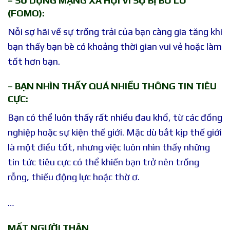
– SỬ DỤNG MẠNG XÃ HỘI VÌ SỢ BỊ BỎ LỠ
(FOMO):
Nỗi sợ hãi về sự trống trải của bạn càng gia tăng khi
bạn thấy bạn bè có khoảng thời gian vui vẻ hoặc làm
tốt hơn bạn.
– BẠN NHÌN THẤY QUÁ NHIỀU THÔNG TIN TIÊU
CỰC:
Bạn có thể luôn thấy rất nhiều đau khổ, từ các đồng
nghiệp hoặc sự kiện thế giới. Mặc dù bắt kịp thế giới
là một điều tốt, nhưng việc luôn nhìn thấy những
tin tức tiêu cực có thể khiến bạn trở nên trống
rỗng, thiếu động lực hoặc thờ ơ.
…
MẤT NGƯỜI THÂN