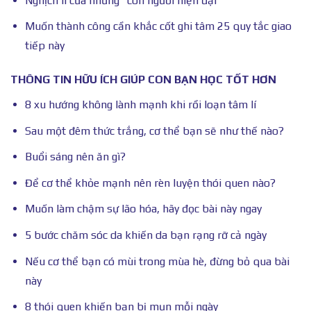
Nghịch lí của những “con người hiện đại”
Muốn thành công cần khắc cốt ghi tâm 25 quy tắc giao
tiếp này
THÔNG TIN HỮU ÍCH GIÚP CON BẠN HỌC TỐT HƠN
8 xu hướng không lành mạnh khi rồi loạn tâm lí
Sau một đêm thức trắng, cơ thể bạn sẽ như thế nào?
Buổi sáng nên ăn gì?
Để cơ thể khỏe mạnh nên rèn luyện thói quen nào?
Muốn làm chậm sự lão hóa, hãy đọc bài này ngay
5 bước chăm sóc da khiến da bạn rạng rỡ cả ngày
Nếu cơ thể bạn có mùi trong mùa hè, đừng bỏ qua bài
này
8 thói quen khiến bạn bị mụn mỗi ngày