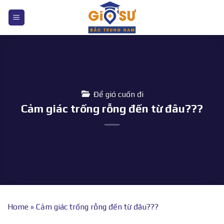
Bỏ
qua
nội
dung
Để gió cuốn đi
Cảm giác trống rỗng đến từ đâu???
Home
»
Cảm giác trống rỗng đến từ đâu???