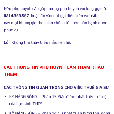
Nếu phụ huynh cần gấp, mong phụ huynh vui lòng
gọi
số:
0814.369.567
hoặc ấn vào nút gọi điện trên website
này mọi khung giờ thời gian chúng tôi luôn hân hạnh được
phục vụ.
Lỗi:
Không tìm thấy biểu mẫu liên hệ.
CÁC THÔNG TIN PHỤ HUYNH CẦN THAM KHẢO
THÊM
CÁC THÔNG TIN QUAN TRỌNG CHO VIỆC THUÊ GIA SƯ
KỸ NĂNG SỐNG – Phần 15: Đặc điểm phát triển trí tuệ
của học sinh THCS
KỸ NĂNG SỐNG – Phần 14: Sự phát triển hứng thú, động